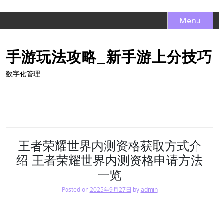
S
Menu
k
i
手游玩法攻略_新手游上分技巧
p
t
数字化管理
o
c
o
n
t
e
王者荣耀世界内测资格获取方式介
n
绍 王者荣耀世界内测资格申请方法
t
一览
Posted on
2025年9月27日
by
admin