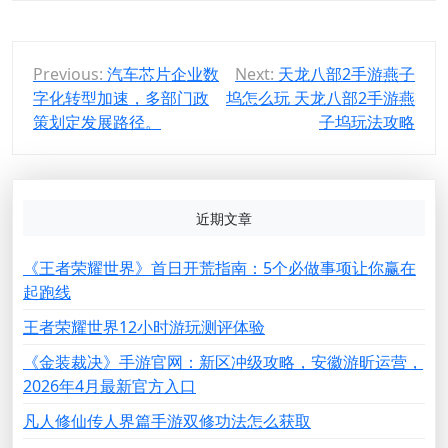
文
Previous:
汽车芯片企业数
Next:
天龙八部2手游燕子
字化转型加速，多部门政
坞怎么玩 天龙八部2手游燕
章
策划定发展路径。
子坞玩法攻略
导
航
近期文章
《王者荣耀世界》首日开荒指南：5个必做事项让你赢在
起跑线
王者荣耀世界12小时游玩测评体验
《金装裁决》手游官网：新区冲级攻略，安徽游昕运营，
2026年4月最新官方入口
凡人修仙传人界篇手游双修功法怎么获取