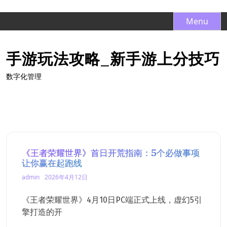
S
Menu
k
i
手游玩法攻略_新手游上分技巧
p
t
数字化管理
o
c
o
n
t
e
n
《王者荣耀世界》首日开荒指南：5个必做事项
让你赢在起跑线
t
admin
2026年4月12日
《王者荣耀世界》4月10日PC端正式上线，虚幻5引
擎打造的开