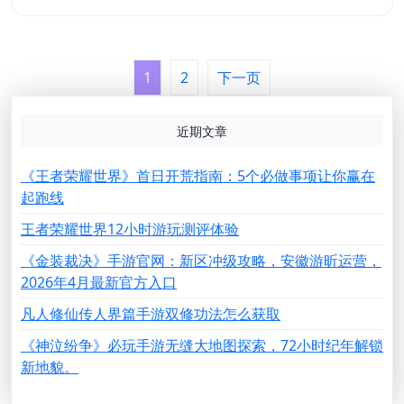
1
2
下一页
文
章
近期文章
分
页
《王者荣耀世界》首日开荒指南：5个必做事项让你赢在
起跑线
王者荣耀世界12小时游玩测评体验
《金装裁决》手游官网：新区冲级攻略，安徽游昕运营，
2026年4月最新官方入口
凡人修仙传人界篇手游双修功法怎么获取
《神泣纷争》必玩手游无缝大地图探索，72小时纪年解锁
新地貌。