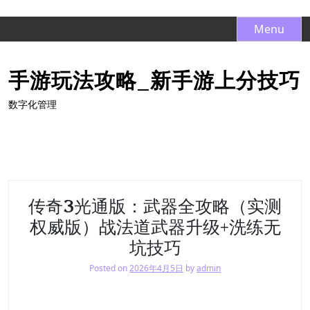
S
Menu
k
i
手游玩法攻略_新手游上分技巧
p
t
数字化管理
o
c
o
n
t
e
传奇3光通版：武器全攻略（实测
n
权威版）战法道武器升级+洗练无
t
坑技巧
Posted on
2026年4月5日
by
admin