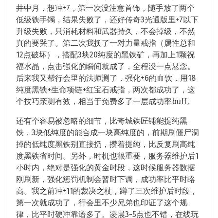
井中月，想冲+7，第一次没注意首饰，随手放了两个
低级铁手镯，结果失败了，还好传奇3光通版里+7以下
升级失败，只消耗材料和武器持久，不会掉级，不然
真的要哭了。第二次我换了一对力量戒指（属性总和
12点破坏），搭配3块20纯度的黑铁矿，再加上1颗祝
福水晶，点击强化的瞬间就成了，全程没一点悬念。
后来我又帮行会里的法师测了，强化+6的血饮，用18
纯度黑铁+生命项链+红宝石戒指，两次都成功了，这
个技巧亲测有效，相当于免费多了一层成功率buff。
还有个容易被忽略的细节，比奇城铁匠铺能提纯黑
铁，3块低纯度的能合成一块高纯度的，前期刷僵尸洞
掉的低纯度黑铁别直接扔，攒着提纯，比反复刷高纯
度黑铁省时间。另外，时机也很重要，服务器维护后1
小时内，绝对是强化的黄金时段，这时候服务器数据
刚刷新，强化惩罚机制会暂时下调，成功率比平时略
高。我之前冲+11的裁决之杖，蹲了三次维护后时段，
第一次就成功了，行会里不少兄弟也印证了这个规
律，比平时硬冲靠谱多了。凌晨3-5点也不错，在线玩