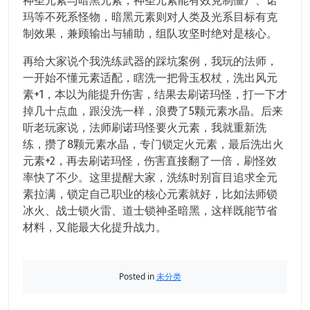
神圣元素与暗黑元素，神圣元素能有效克制僵尸、诺
玛等不死系怪物，暗黑元素则对人类及光系目标有克
制效果，兼顾输出与辅助，组队攻坚时绝对是核心。
再给大家说个我洗练武器的踩坑案例，我玩的法师，
一开始不懂元素适配，瞎洗一把骨玉权杖，洗出风元
素+1，本以为能提升伤害，结果去刷诺玛怪，打一下才
掉几十点血，跟没洗一样，浪费了5颗元素水晶。后来
听老玩家说，法师刷诺玛怪要火元素，我就重新洗
练，攒了8颗元素水晶，专门锁定火元素，最后洗出火
元素+2，再去刷诺玛怪，伤害直接翻了一倍，刷怪效
率快了不少。这里提醒大家，洗练时别盲目追求全元
素拉满，锁定自己职业的核心元素就好，比如法师锁
冰火、战士锁火雷、道士锁神圣暗黑，这样既能节省
材料，又能最大化提升战力。
Posted in
未分类