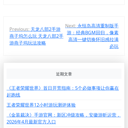
文
Next:
永恒岛高清重制版手
Previous:
天龙八部2手游
游：经典BGM回归，像素
章
燕子坞怎么玩 天龙八部2手
高清一键切换怀旧感拉满
导
游燕子坞玩法攻略
必玩
航
近期文章
《王者荣耀世界》首日开荒指南：5个必做事项让你赢在
起跑线
王者荣耀世界12小时游玩测评体验
《金装裁决》手游官网：新区冲级攻略，安徽游昕运营，
2026年4月最新官方入口