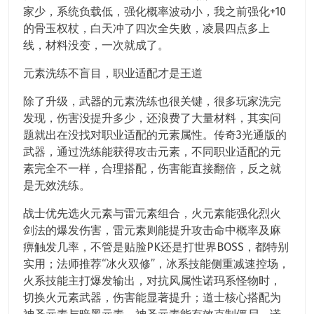
家少，系统负载低，强化概率波动小，我之前强化+10
的骨玉权杖，白天冲了四次全失败，凌晨四点多上
线，材料没变，一次就成了。
元素洗练不盲目，职业适配才是王道
除了升级，武器的元素洗练也很关键，很多玩家洗完
发现，伤害没提升多少，还浪费了大量材料，其实问
题就出在没找对职业适配的元素属性。传奇3光通版的
武器，通过洗练能获得攻击元素，不同职业适配的元
素完全不一样，合理搭配，伤害能直接翻倍，反之就
是无效洗练。
战士优先选火元素与雷元素组合，火元素能强化烈火
剑法的爆发伤害，雷元素则能提升攻击命中概率及麻
痹触发几率，不管是贴脸PK还是打世界BOSS，都特别
实用；法师推荐“冰火双修”，冰系技能侧重减速控场，
火系技能主打爆发输出，对抗风属性诺玛系怪物时，
切换火元素武器，伤害能显著提升；道士核心搭配为