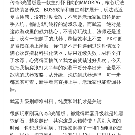
传奇3光通版是一款主打怀旧向的MMORPG，核心玩法
围绕装备养成、BOSS攻坚和自由对抗展开，玩法贴近
复古质感，没有过度魔改，不管是老玩家回归还是新
手入坑，都能找到纯粹的游戏乐趣。而武器，绝对是
这款游戏里的战力核心，不管你玩战士、法师还是道
士，没有一把趁手的武器，刷怪效率上不去，PK时更
是被按在地上摩擦。你们是不是也遇到过这种情况？
满心欢喜攒材料强化武器，结果连续失败，材料全打
了水漂，心疼得直抽气？我之前就栽过好几次，今天
就把我摸爬滚打大半年的实测干货分享出来，全是不
踩坑的武器攻略，从升级、洗练到武器选择，每一步
都真实可查，新手看完直接上手，老玩家也能查漏补
缺。
武器升级别瞎堆材料，纯度和时机才是关键
很多玩家刚玩传奇3光通版，都觉得武器升级就是堆黑
铁矿石，越多越好，其实这是大错特错！我刚入坑的
时候，也犯过这毛病，打蜈蚣洞攒了一堆1-5纯度的黑