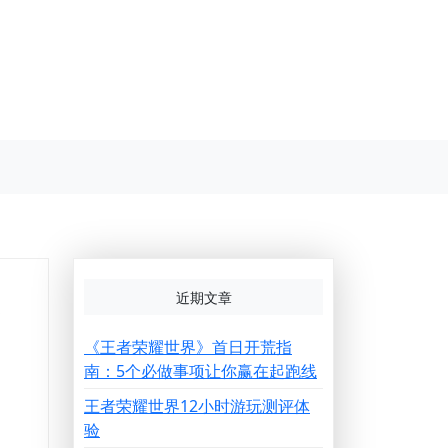
运
近期文章
《王者荣耀世界》首日开荒指
南：5个必做事项让你赢在起跑线
王者荣耀世界12小时游玩测评体
验
网