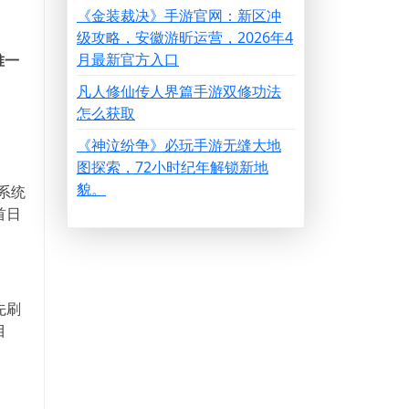
《金装裁决》手游官网：新区冲
级攻略，安徽游昕运营，2026年4
月最新官方入口
唯一
凡人修仙传人界篇手游双修功法
怎么获取
《神泣纷争》必玩手游无缝大地
图探索，72小时纪年解锁新地
貌。
系统
首日
先刷
目