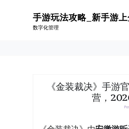
S
手游玩法攻略_新手游上
k
i
数字化管理
p
t
o
c
o
n
t
e
《金装裁决》手游
n
t
营，20
Po
《金装裁决》由
安徽游昕