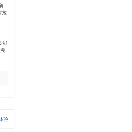
阶
害拉
技能
天稳
体验