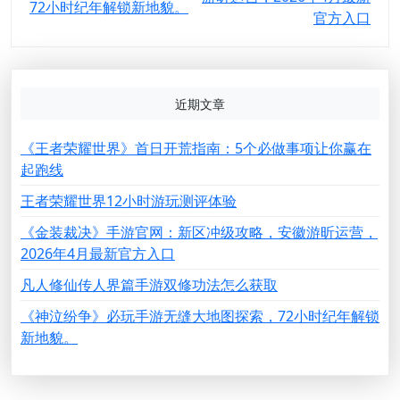
导
72小时纪年解锁新地貌。
官方入口
航
近期文章
《王者荣耀世界》首日开荒指南：5个必做事项让你赢在
起跑线
王者荣耀世界12小时游玩测评体验
《金装裁决》手游官网：新区冲级攻略，安徽游昕运营，
2026年4月最新官方入口
凡人修仙传人界篇手游双修功法怎么获取
《神泣纷争》必玩手游无缝大地图探索，72小时纪年解锁
新地貌。