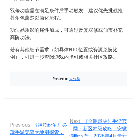
双修功能需在满足条件后手动触发，建议优先挑战推
荐角色燕楚以简化流程。
功法品质影响属性加成，可通过反复双修或仙市补充
高阶功法。
若有其他细节需求（如具体NPC位置或资源兑换比
例），可进一步查阅游戏内指引或相关社区攻略。
Posted in
未分类
文
Next:
《金装裁决》手游官
Previous:
《神泣纷争》必
网：新区冲级攻略，安徽
章
玩手游无缝大地图探索，
游昕运营，2026年4月最新