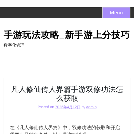
S
Menu
k
i
手游玩法攻略_新手游上分技巧
p
t
数字化管理
o
c
o
n
t
e
凡人修仙传人界篇手游双修功法怎
n
么获取
t
Posted on
2026年4月12日
by
admin
在《凡人修仙传人界篇》中，双修功法的获取和开启