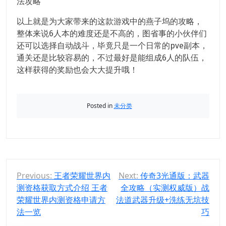
法攻略
以上就是为大家带来的这款游戏中的燕子坞的攻略，
整体来说6人本的难度还是不高的，图省事的小伙伴们
还可以选择自动战斗，毕竟只是一个日常的pve副本，
通关还是比较容易的，不过最好是能组成6人的队伍，
这样获得的奖励也会大大提升哦！
Posted in
未分类
文
Previous:
王者荣耀世界内
Next:
传奇3光通版：武器
测资格获取方式介绍 王者
全攻略（实测权威版）战
章
荣耀世界内测资格申请方
法道武器升级+洗练无坑技
导
法一览
巧
航