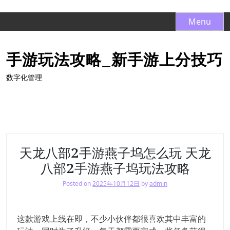
S
Menu
k
i
手游玩法攻略_新手游上分技巧
p
t
数字化管理
o
c
o
n
t
e
天龙八部2手游燕子坞怎么玩 天龙
n
八部2手游燕子坞玩法攻略
t
Posted on
2025年10月12日
by
admin
这款游戏上线在即，不少小伙伴都很喜欢其中丰富的