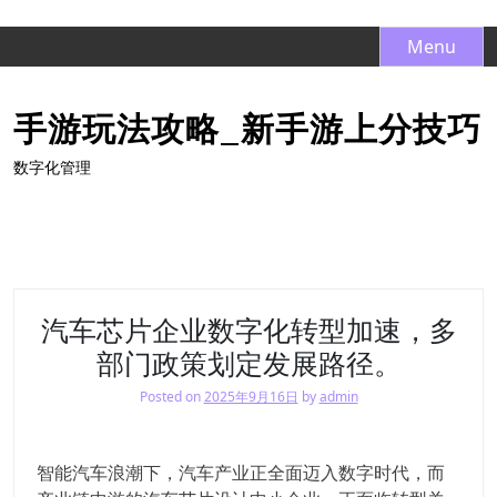
S
Menu
k
i
手游玩法攻略_新手游上分技巧
p
t
数字化管理
o
c
o
n
t
e
汽车芯片企业数字化转型加速，多
n
部门政策划定发展路径。
t
Posted on
2025年9月16日
by
admin
智能汽车浪潮下，汽车产业正全面迈入数字时代，而