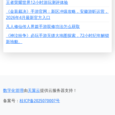
王者荣耀世界12小时游玩测评体验
《金装裁决》手游官网：新区冲级攻略，安徽游昕运营，
2026年4月最新官方入口
凡人修仙传人界篇手游双修功法怎么获取
《神泣纷争》必玩手游无缝大地图探索，72小时纪年解锁
新地貌。
数字化管理
由
天翼云
提供云服务器支持！
备案号：
桂ICP备2025070007号